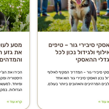
סקי סיבירי גור – טיפים
מסע לעול
ילוף ולגידול נכון לכל
את גזע הצ
דלי ההאסקי
והמדהים!
קי סיבירי גור – המדריך המקיף לאילוף
הכירו את הצ'יו
דול נכון האסקי סיבירי גור הוא אחד
היסטוריה ומקור
בים המרהיבים והאהובים ביותר בעולם.
ומיוחד. למעשה,
הגדולות. במקו
 עוד »
קרא עוד »