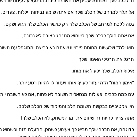
תן לכלב שלך משהו שיעסיק את תשומת ליבו כמו צעצוע לעיסה או מש
אל תלך למרחב של הכלב שלך אם אתה שומע נביחות, יללות, צעדים.
נסה ללכת למרחב של הכלב שלך רק כאשר הכלב שלך רגוע ושקט.
אם אתה הולך לכלב שלך כשהוא מתנהג בצורה לא נכונה,
הוא ילמד שלעשות מהומה פירושו שאתה בא בריצה ומתוגמל עם תשומ
תרגל את תרגילי האימון שלך!
אילוף הכלב שלך יפעיל את מוחו.
"אימון המוח" הזה יעזור לעייף אותו ויעזור לו להיות רגוע יותר.
עם כמה כלבים, פעילות מנטאלית חשובה לא פחות, אם לא חשובה יותר
היו אקטיביים בבקשת תשומת הלב והמיקוד של הכלב שלכם.
אתה צריך להיות זה שיזום את זמן המשחק, לא הכלב שלך!
לדוגמה, אם הכלב שלך מביא לך צעצוע לשחק, התעלם מזה וכשהוא 
והמתן עד מאוחר יותר כדי להוציא אותו בעצמך וליזום משחק.