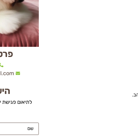
פרט
l.com
היש
ב.
לתיאום פגישת י