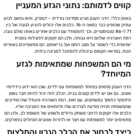
קווים לדמותם: נתוני הגזע המעניין
באופן כללי, הדני הענק מגיע ממדינה נורדית – דנמרק, והוא נחשב לגזע
עתיק שהופיע כבר במאה ה-16. כלבים אלו יכולים להגיע לגובה של בין
71 ל-86 סנטימטרים, וכך להתמודד עם כלבים אחרים באותו סולם גובה.
רמת האנרגיה שלהם היא גבוהה, ולכן הם זקוקים לפעילות גופנית
יומיומית כדי לשמור על מצב רוחם ועל בריאותם. הם מתאפיינים באופיים
הנוח, במראה הקסום וביכולת להסתגל לסביבה ביתית.
מי הם המשפחות שמתאימות לגזע
המיוחד?
הדני הענק מתאים במיוחד למשפחות עם ילדים, שכן הוא ידוע כידידותי
ואוהב. גם אם יש ילדים קטנים בבית, הכלב הזה יכול להיות חבר נאמן
ולתפקד כתומך במשחקים. עם זאת, רמת האנרגיה והגודל שלו מחייבים
שהמשפחה תהיה מודעת לצרכים שלו ולהתאים את הסביבה אליו.
כלבים אלו זקוקים לרחבי משחק גדולים ולשפע של תשומת לב, ולכן הם
מתאימים יותר למשפחות עם חצר או לדורות אוהבים הטיולים בפארקים.
כיצד לבחור את הכלב הנכון והמלצות