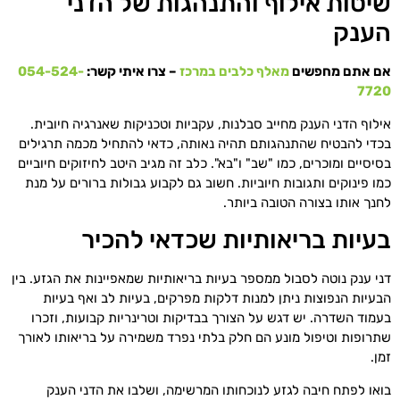
שיטות אילוף והתנהגות של הדני
הענק
אם אתם מחפשים
מאלף כלבים במרכז
– צרו איתי קשר:
054-524-
7720
אילוף הדני הענק מחייב סבלנות, עקביות וטכניקות שאנרגיה חיובית.
בכדי להבטיח שהתנהגותם תהיה נאותה, כדאי להתחיל מכמה תרגילים
בסיסיים ומוכרים, כמו "שב" ו"בא". כלב זה מגיב היטב לחיזוקים חיוביים
כמו פינוקים ותגובות חיוביות. חשוב גם לקבוע גבולות ברורים על מנת
לחנך אותו בצורה הטובה ביותר.
בעיות בריאותיות שכדאי להכיר
דני ענק נוטה לסבול ממספר בעיות בריאותיות שמאפיינות את הגזע. בין
הבעיות הנפוצות ניתן למנות דלקות מפרקים, בעיות לב ואף בעיות
בעמוד השדרה. יש דגש על הצורך בבדיקות וטרינריות קבועות, וזכרו
שתרופות וטיפול מונע הם חלק בלתי נפרד משמירה על בריאותו לאורך
זמן.
בואו לפתח חיבה לגזע לנוכחותו המרשימה, ושלבו את הדני הענק