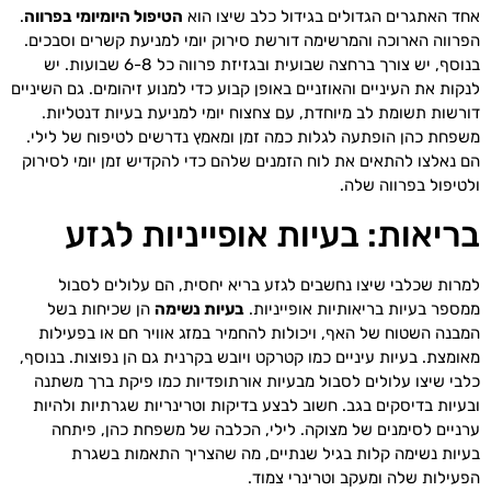
אחד האתגרים הגדולים בגידול כלב שיצו הוא
הטיפול היומיומי בפרווה
.
הפרווה הארוכה והמרשימה דורשת סירוק יומי למניעת קשרים וסבכים.
בנוסף, יש צורך ברחצה שבועית ובגזיזת פרווה כל 6-8 שבועות. יש
לנקות את העיניים והאוזניים באופן קבוע כדי למנוע זיהומים. גם השיניים
דורשות תשומת לב מיוחדת, עם צחצוח יומי למניעת בעיות דנטליות.
משפחת כהן הופתעה לגלות כמה זמן ומאמץ נדרשים לטיפוח של לילי.
הם נאלצו להתאים את לוח הזמנים שלהם כדי להקדיש זמן יומי לסירוק
ולטיפול בפרווה שלה.
בריאות: בעיות אופייניות לגזע
למרות שכלבי שיצו נחשבים לגזע בריא יחסית, הם עלולים לסבול
ממספר בעיות בריאותיות אופייניות.
בעיות נשימה
הן שכיחות בשל
המבנה השטוח של האף, ויכולות להחמיר במזג אוויר חם או בפעילות
מאומצת. בעיות עיניים כמו קטרקט ויובש בקרנית גם הן נפוצות. בנוסף,
כלבי שיצו עלולים לסבול מבעיות אורתופדיות כמו פיקת ברך משתנה
ובעיות בדיסקים בגב. חשוב לבצע בדיקות וטרינריות שגרתיות ולהיות
ערניים לסימנים של מצוקה. לילי, הכלבה של משפחת כהן, פיתחה
בעיות נשימה קלות בגיל שנתיים, מה שהצריך התאמות בשגרת
הפעילות שלה ומעקב וטרינרי צמוד.