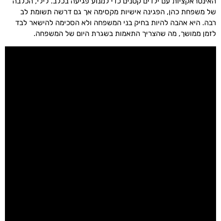
האינטראקציות עם ילדים קטנים כדי למנוע פגיעה בכלב. לילי, הכלבה
של משפחת כהן, הפגינה אישיות מקסימה אך גם דרשה תשומת לב
רבה. היא אהבה להיות בחיק בני המשפחה ולא הסכימה להישאר לבד
לזמן ממושך, מה שהצריך התאמות בשגרת היום של המשפחה.