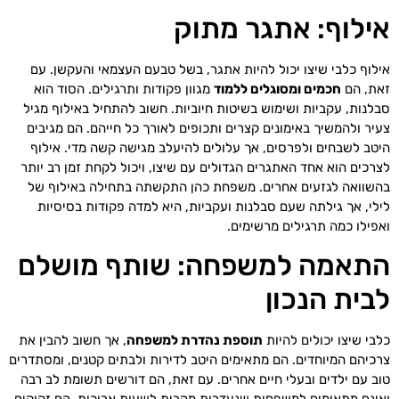
אילוף: אתגר מתוק
אילוף כלבי שיצו יכול להיות אתגר, בשל טבעם העצמאי והעקשן. עם
זאת, הם
חכמים ומסוגלים ללמוד
מגוון פקודות ותרגילים. הסוד הוא
סבלנות, עקביות ושימוש בשיטות חיוביות. חשוב להתחיל באילוף מגיל
צעיר ולהמשיך באימונים קצרים ותכופים לאורך כל חייהם. הם מגיבים
היטב לשבחים ולפרסים, אך עלולים להיעלב מגישה קשה מדי. אילוף
לצרכים הוא אחד האתגרים הגדולים עם שיצו, ויכול לקחת זמן רב יותר
בהשוואה לגזעים אחרים. משפחת כהן התקשתה בתחילה באילוף של
לילי, אך גילתה שעם סבלנות ועקביות, היא למדה פקודות בסיסיות
ואפילו כמה תרגילים מרשימים.
התאמה למשפחה: שותף מושלם
לבית הנכון
כלבי שיצו יכולים להיות
תוספת נהדרת למשפחה
, אך חשוב להבין את
צרכיהם המיוחדים. הם מתאימים היטב לדירות ולבתים קטנים, ומסתדרים
טוב עם ילדים ובעלי חיים אחרים. עם זאת, הם דורשים תשומת לב רבה