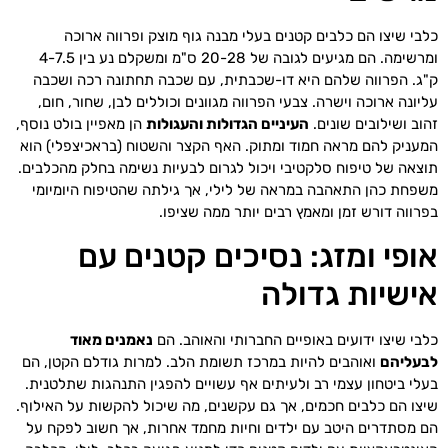
כלבי שיצו הם כלבים קטנים בעלי מבנה גוף מוצק ופרווה ארוכה
ומרשימה. הם מגיעים לגובה של 20-28 ס"מ ומשקלם נע בין 4-7.5
ק"ג. הפרווה שלהם היא דו-שכבתית, עם שכבה תחתונה רכה ושכבה
עליונה ארוכה וישרה. צבעי הפרווה מגוונים וכוללים לבן, שחור, חום,
זהוב ושילובים שונים.
העיניים הגדולות והעגולות
הן מאפיין בולט נוסף,
המעניק להם מראה חמוד ומתוק. האף הקצר והשטוח (בראכיצפלי) הוא
תוצאה של טיפוח סלקטיבי ויכול לגרום לבעיות נשימה בחלק מהכלבים.
משפחת כהן התאהבה במראה של לילי, אך גילתה שהטיפוח היומיומי
בפרווה דורש זמן ומאמץ רבים יותר ממה שציפו.
אופי ומזג: נסיכים קטנים עם
אישיות גדולה
כלבי שיצו ידועים באופיים החברותי והאוהב. הם
נאמנים מאוד
לבעליהם
ואוהבים להיות במרכז תשומת הלב. למרות גודלם הקטן, הם
בעלי ביטחון עצמי רב ולעיתים אף עשויים להפגין התנהגות שתלטנית.
שיצו הם כלבים חכמים, אך גם עקשנים, מה שיכול להקשות על האילוף.
הם מסתדרים היטב עם ילדים וחיות מחמד אחרות, אך חשוב לפקח על