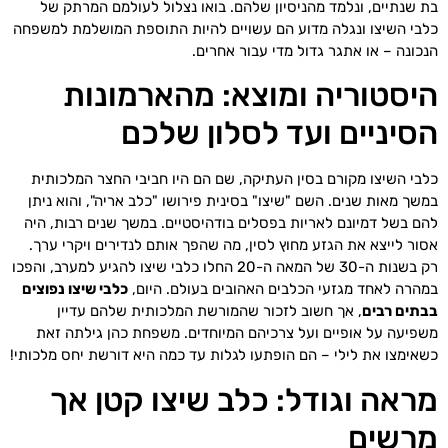
בת שנתיים, ונלמד מהניסיון שלהם. בואו נצלול לעולמם המרתק של
כלבי השיצו ונגלה מדוע הם עשויים להיות התוספת המושלמת למשפחה
הנכונה – או אתגר גדול מדי עבור אחרים.
היסטוריה ומוצא: מהארמונות
הסיניים ועד לסלון שלכם
כלבי השיצו מקורם בסין העתיקה, שם הם היו חביבי החצר המלכותית
במשך מאות שנים. השם "שיצו" בסינית פירושו "כלב אריה", והוא ניתן
להם בשל דמיונם לאריות בפסלים בודהיסטיים. במשך שנים רבות, היה
אסור לייצא את הגזע מחוץ לסין, מה שהפך אותם לנדירים ויקרי ערך.
רק בשנות ה-30 של המאה ה-20 החלו כלבי שיצו להגיע למערב, והפכו
במהרה לאחד מגזעי הכלבים האהובים בעולם. היום,
כלבי שיצו נפוצים
בבתים רבים
, אך חשוב לזכור שהמורשת המלכותית שלהם עדיין
משפיעה על אופיים ועל צרכיהם המיוחדים. משפחת כהן גילתה זאת
כשאימצו את לילי – הם הופתעו לגלות עד כמה היא דורשת יחס מלכותי!
מראה וגודל: כלב שיצו קטן אך
מרשים