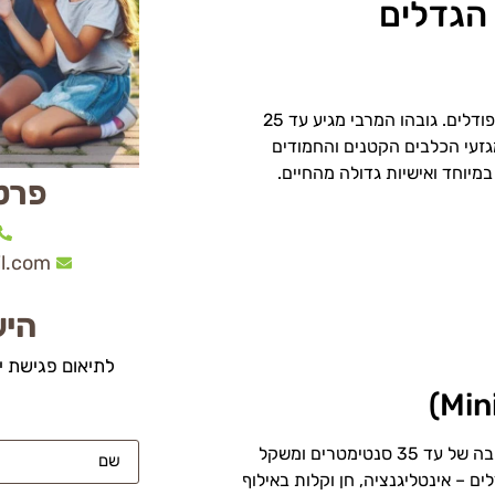
 הגדלים
, הידוע גם כפודל זעיר, הוא הקטן והמקסים ביותר מבין סוגי הפודלים. גובהו המרבי מגיע עד 25
ופך אותו לאחד מגזעי הכלבים הקטנים והחמודים
במיוחד ואישיות גדולה מהחיים.
פרט
l.com
היש
לתיאום פגישת י
הפודל המיניאטורי מציע את האיזון המושלם בין גודל לשימושיות, עם גובה של עד 35 סנטימטרים ומשקל
לים – אינטליגנציה, חן וקלות באילוף