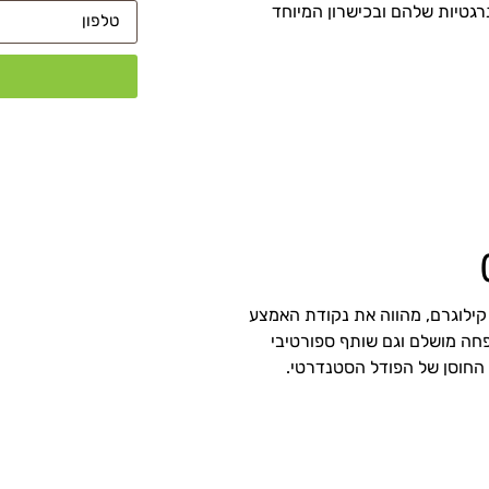
רגטיות שלהם ובכישרון המיוחד
פודל הבינוני, שגובהו נע בין 35 ל-45 סנטימטרים ומשקלו בין 8-15 קילוגרם, מהווה את נקודת האמצע
פחה מושלם וגם שותף ספורטיבי
 החוסן של הפודל הסטנדרטי.