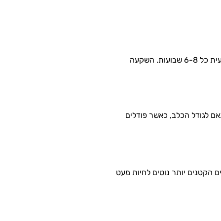
פרוות הפודל דורשת טיפול קבוע הכולל הברשה יומית ותספורת מקצועית כל 6-8 שבועות. השקעה
אם לגודל הכלב, כאשר פודלים
ה בין 12-15 שנים, כאשר הגזעים הקטנים יותר נוטים לחיות מעט